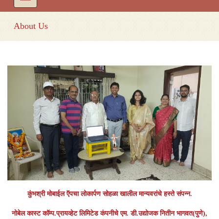
About Us
कुंभश्री मोबाईल ऍपचा लोकार्पण सोहळा खालील मान्यवरांचे हस्ते संपन्न.
नोबेल कास्ट कॉम्प.प्रायव्हेट लिमिटेड कंपनीचे एम. डी.उद्योजक नितीन भागवत(पुणे),