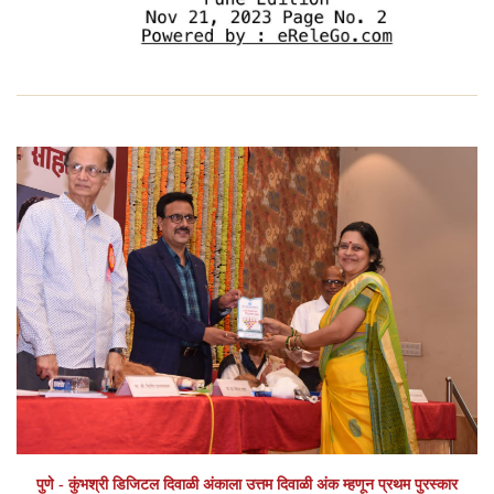
पुणे - कुंभश्री डिजिटल दिवाळी अंकाला उत्तम दिवाळी अंक म्हणून प्रथम पुरस्कार