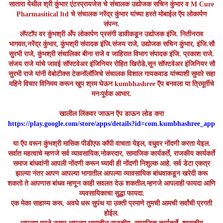
सातारा येथील श्री कुंभार एंटरप्रायजेस चे संचालक उद्योजक सचिन कुंभार व M Cure
Pharmasitical ltd चे संचालक नरेंद्र कुंभार यांच्या हस्ते मोबाईल ऍप लोकार्पण
संपन्न.
लॅपटॉप वर कुंभश्री अँप लोकार्पण प्रसंगी डावीकडून उद्योजक इंजि. नितीनराव
भागवत,नरेंद्र कुंभार, कुंभश्री संपादक इंजि.संजय राजे, उद्योजक सचिन कुंभार, इंजि.सौ
सुरभी राजे, कुंभश्री संचालिका बीना राजे व जाहिरात विभाग संपादक इंजि. प्रकाश राजे.
संजय राजे यांचे जावई सॉफ्टवेअर इंजिनियर रोहित खिरोडे,सून सॉफ्टवेअर इंजिनियर सौ
सुरभी राजे यांनी वेबोटीक्स टेकनॉलॉजिचे संचालक विशाल गायकवाड यांच्याशी सुमारे सहा
महिने विचार विनिमय करून खुप श्रम घेऊन kumbhashree ऍप बनवला या त्रिमूर्तीचे
मनःपूर्वक आभार.
खालील लिंकवर जाऊन ऍप डाऊन लोड करा
https://play.google.com/store/apps/details?id=com.kumbhashree_app
या ऍप वरून कुंभश्री मासिक पीडीएफ कॉपी वाचता येइल, वधुवर नोंदणी करता येइल.
सर्वात महत्वाचे म्हणजे सर्व व्यावसायिक,नोकरदार, सामाजिक कार्यकर्ते, राजकीय कार्यकर्ते
समाज बांधवांनी आपली नोंदणी करून घ्यावी ही नोंदणी निशुल्क आहे. सर्व डेटा एकत्र
झाल्या नंतर आपण आपल्या भागातील आपल्या व्यावसायिक बांधवाकडून खरेदी करू
शकतो ते आपणास बांधव म्हणून काही सवलत देऊ शकतील.म्हणजे आपलाही फायदा आणि
व्यवसायिकाचा सुद्धा फायदा.
एक मेका साहाय्य करू, अवघे धरू सुपंथ या उक्ती प्रमाणे तुमची आमची सर्वांची प्रगती
होईल.