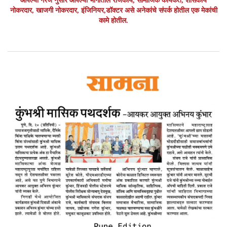
आपल्या गरजे नुसार आपल्या भागातील राजकीय, सामाजिक कार्यकर्ते, शासकीय
नोकरदार, खाजगी नोकरदार, इंजिनियर,डॉक्टर असे अनेकांचे संपर्क होतील एक मेकांची
कामे होतील.